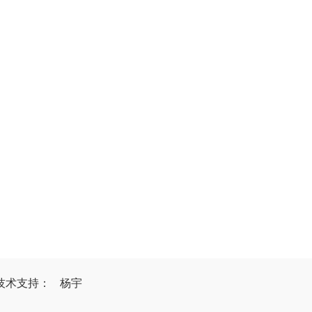
技
术
支
持
：
杨宇