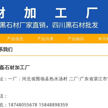
产品信息
产品分类
产品知识
有问
系我们
磊石材加工厂
址：一厂：河北省围场县热水汤村 二厂:广东省湛江市
话：
机：18748055678 15848898359