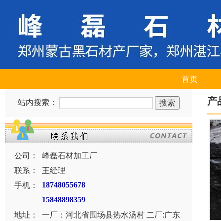
首页
产
站内搜索：
公司：
峰磊石材加工厂
联系：
王经理
手机：
18748055678
15848898359
地址：
一厂：河北省围场县热水汤村 二厂:广东