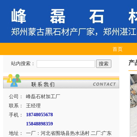
首页
产
站内搜索：
公司：
峰磊石材加工厂
联系：
王经理
手机：
18748055678
15848898359
地址：
一厂：河北省围场县热水汤村 二厂:广东