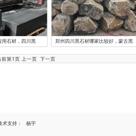
程用石材，四川黑
郑州四川黑石材哪家比较好，蒙古黑
 当前第1页 上一页
下一页
技
术
支
持
：
杨宇