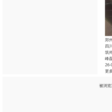
郑
四
筑
峰
26-
更
被浏览过