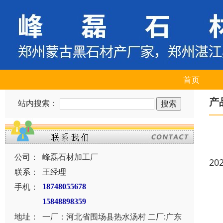
首页
产
站内搜索：
公司：
峰磊石材加工厂
20
联系：
王经理
手机：
18748055678
15848898359
地址：
一厂：河北省围场县热水汤村 二厂:广东