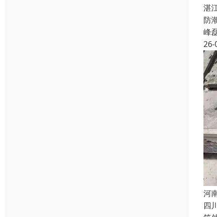
湛
防
峰
26-
河
四