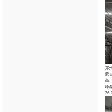
郑
蒙
高
峰
26-