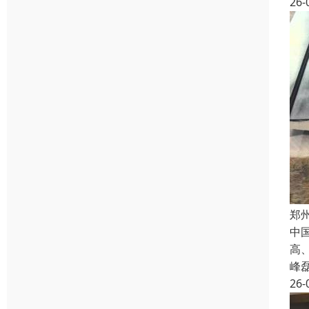
26-
郑
中
高
峰
26-