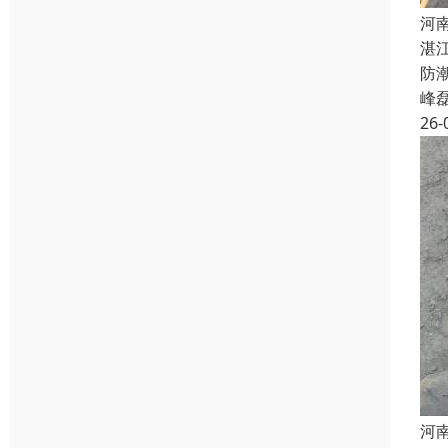
河
湛
防
峰
26-
河