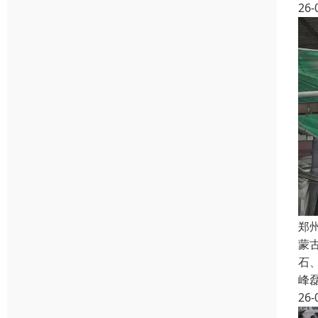
26-
郑
蒙
石
峰
26-