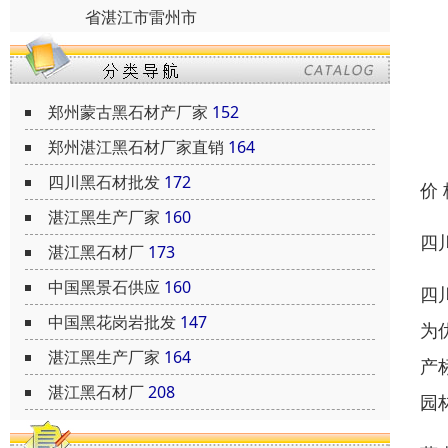
省湛江市雷州市
郑州蒙古黑石材产厂家
152
郑州湛江黑石材厂家直销
164
四川黑石材批发
172
价
湛江黑生产厂家
160
四
湛江黑石材厂
173
中国黑景石供应
160
四
中国黑花岗岩批发
147
为
湛江黑生产厂家
164
产
湛江黑石材厂
208
园