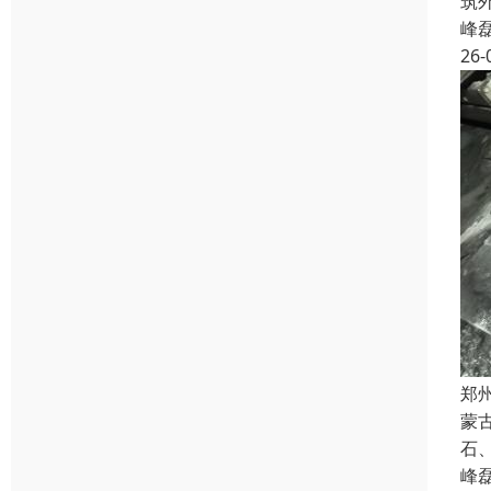
筑
峰
26-
郑
蒙
石
峰