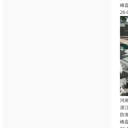
峰
26-
河
湛
防
峰