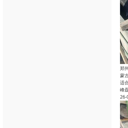
郑
蒙
适
峰
26-