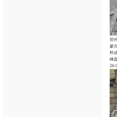
郑
蒙
料
峰
26-