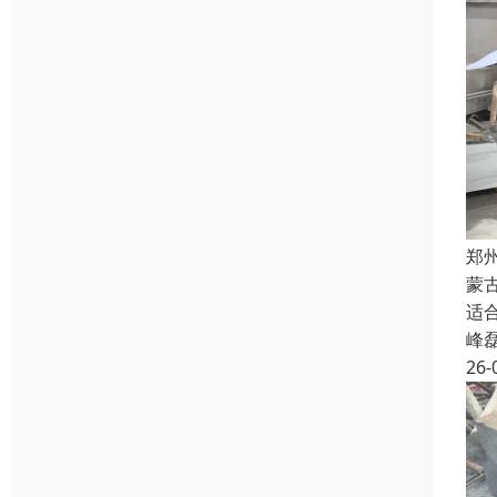
郑
蒙
适
峰
26-