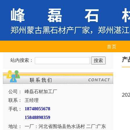
首页
产
站内搜索：
公司：
峰磊石材加工厂
20
联系：
王经理
手机：
18748055678
15848898359
地址：
一厂：河北省围场县热水汤村 二厂:广东