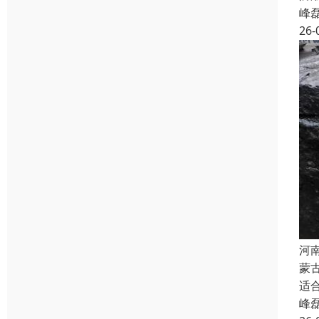
峰
26-
河
蒙
适
峰