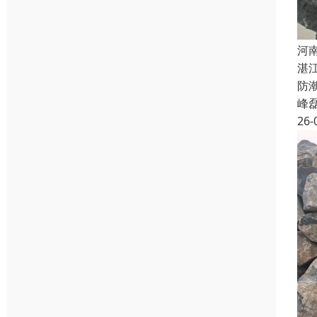
河
湛
防
峰
26-