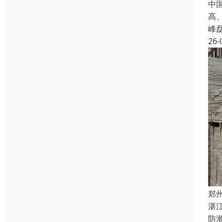
中
高
峰
26-
郑
湛
防