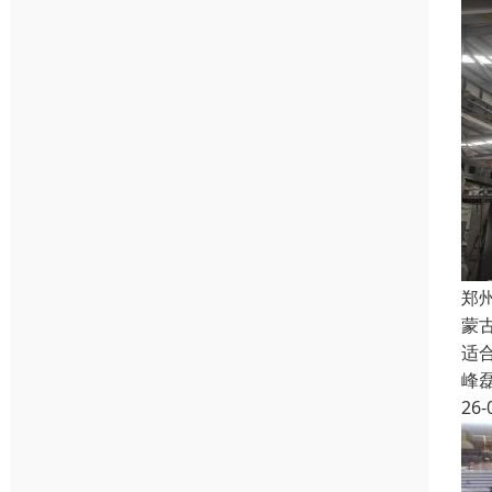
郑
蒙
适
峰
26-