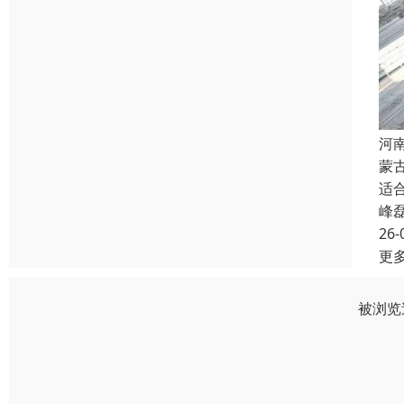
河
蒙
适
峰
26-
更
被浏览过