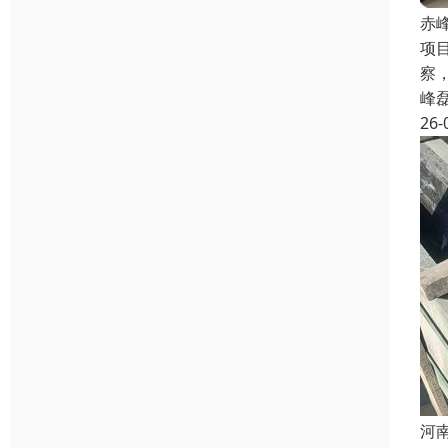
赤
项
察
峰
26-
河