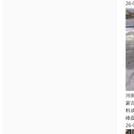
26-
河
蒙
料
峰
26-