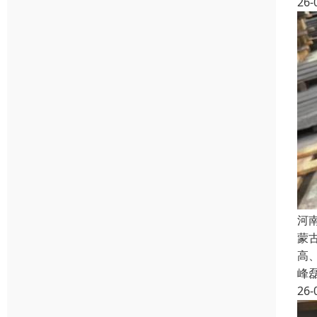
26-
河
蒙
高
峰
26-