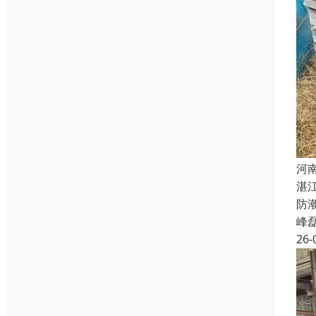
河
湛
防
峰
26-