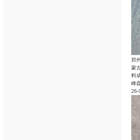
郑
蒙
料
峰
26-