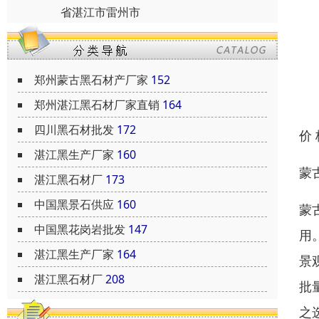
省湛江市雷州市
郑州蒙古黑石材产厂家
152
郑州湛江黑石材厂家直销
164
四川黑石材批发
172
价
湛江黑生产厂家
160
蒙
湛江黑石材厂
173
中国黑景石供应
160
蒙
中国黑花岗岩批发
147
用
湛江黑生产厂家
164
景
湛江黑石材厂
208
批
之