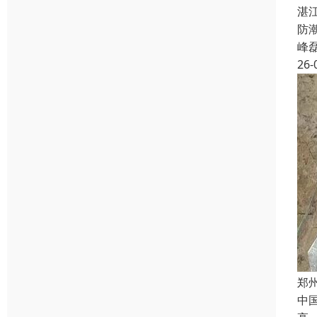
湛
防
峰
26-
郑
中