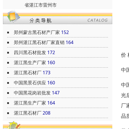
省湛江市雷州市
郑州蒙古黑石材产厂家
152
郑州湛江黑石材厂家直销
164
四川黑石材批发
172
价
湛江黑生产厂家
160
中
湛江黑石材厂
173
中国黑景石供应
160
中
中国黑花岗岩批发
147
光
湛江黑生产厂家
164
厂
湛江黑石材厂
208
品