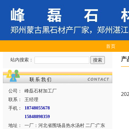
首页
产
站内搜索：
公司：
峰磊石材加工厂
20
联系：
王经理
手机：
18748055678
15848898359
地址：
一厂：河北省围场县热水汤村 二厂:广东