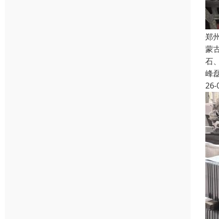
郑
蒙
石
峰
26-