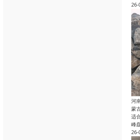
26-
河
蒙
适
峰
26-