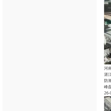
河
湛
防
峰
26-