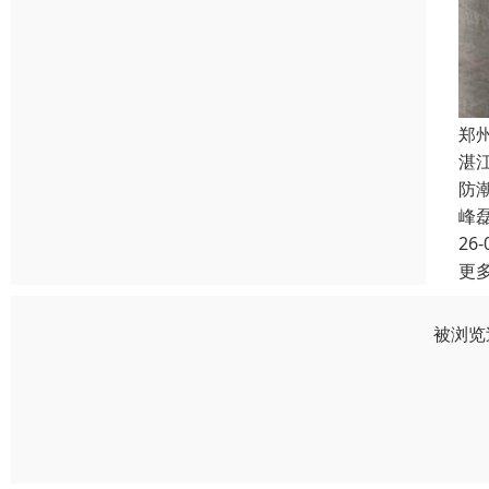
郑
湛
防
峰
26-
更
被浏览过