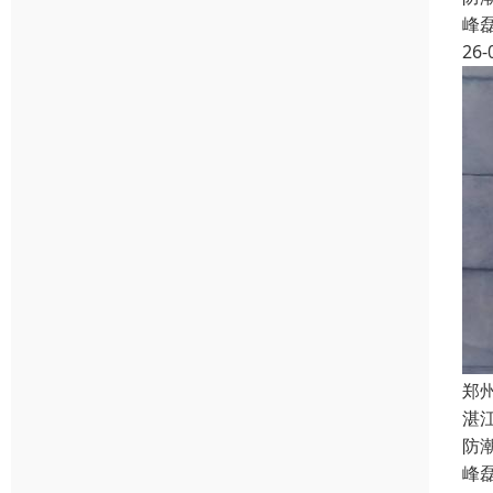
峰
26-
郑
湛
防
峰