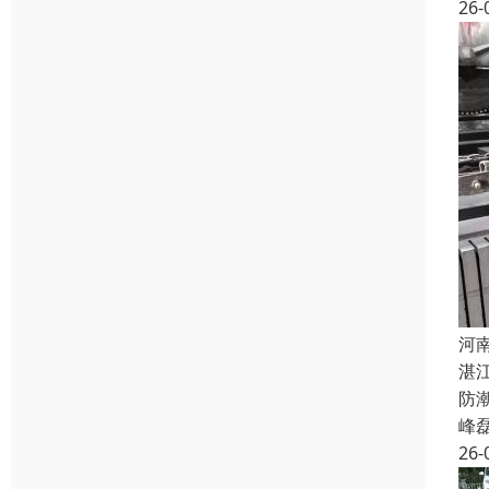
26-
河
湛
防
峰
26-